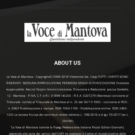
ABOUT US
La Voce di Mantova - Copyright(C)1999-2019 Vidiemme Soc. Coop TUTTI I DIRITTI SONO
RISERVATI. NESSUNA RIPRODUZIONE PERMESSA SENZA AUTORIZZAZIONE Direttore
responsabile: Alessio Tarpini Amministrazione, Direzione e Redazione: piazza Sordello,
12 - Mantova - P.IVA, C.F. e R.I. 01898140205 - R.E.A. 0207279 (Mantova) iscrizione al
Tribunale: iscritta al Tribunale di Mantova al n. 25 del 30/11/1992 - iscrizione al ROC:
n. 9363 Pubblicazione a stampa: ISSN 1594-1159 - Pubblicazione online: ISSN 2465-
132X La testata fruisce dei contributi diretti editoria L. 198/2016 e d.lgs 70/2017 (ex L.
250/90)
“La Voce di Mantova tramite la Fipeg (Federazione Italiana Piccoli Editori Giornali),
aderendo alla carta dei servizi dell'USPI ha accettato il Codice di Autodisciplina della