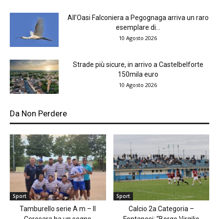
All’Oasi Falconiera a Pegognaga arriva un raro
esemplare di...
10 Agosto 2026
Strade più sicure, in arrivo a Castelbelforte
150mila euro
10 Agosto 2026
Da Non Perdere
Sport
Sport
Tamburello serie A m – Il
Calcio 2a Categoria –
Ceresara ha un sogno
Fontanesi: “Borgo Virgilio