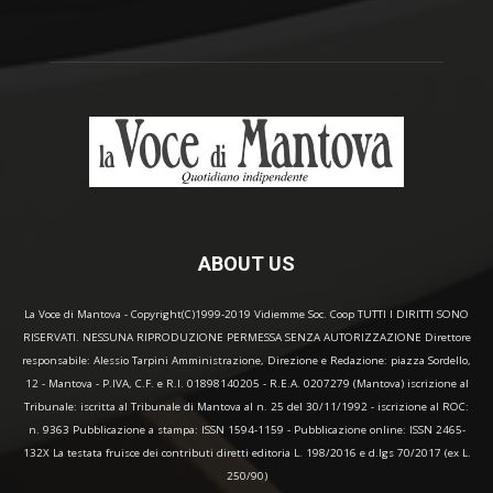
ABOUT US
La Voce di Mantova - Copyright(C)1999-2019 Vidiemme Soc. Coop TUTTI I DIRITTI SONO
RISERVATI. NESSUNA RIPRODUZIONE PERMESSA SENZA AUTORIZZAZIONE Direttore
responsabile: Alessio Tarpini Amministrazione, Direzione e Redazione: piazza Sordello,
12 - Mantova - P.IVA, C.F. e R.I. 01898140205 - R.E.A. 0207279 (Mantova) iscrizione al
Tribunale: iscritta al Tribunale di Mantova al n. 25 del 30/11/1992 - iscrizione al ROC:
n. 9363 Pubblicazione a stampa: ISSN 1594-1159 - Pubblicazione online: ISSN 2465-
132X La testata fruisce dei contributi diretti editoria L. 198/2016 e d.lgs 70/2017 (ex L.
250/90)