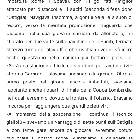
imbattuta (come il Soave), con 71 gol fatti (miglior
attaccato per distacco) e 11 subiti (seconda difesa dopo
l’Ostiglia). Navigava, insomma, a gonfie vele, e a suon di
record, verso la meritata promozione, traguardo che
Ciccone, nella sua giovane carriera da allenatore, ha
sfiorato per due volte sulla panchina della Samb, fermato
al terzo turno dei play off, e che rischia di veder sfumare
anche quest’anno nella maniera più beffarda possibile.
«Sarà una stagione difficile da scordare, per tanti motivi –
afferma Gerardo – stavamo andando alla grande. Oltre al
primo posto nel girone, ancora imbattuti, avevamo
raggiunto anche i quarti di finale della Coppa Lombardia,
nei quali avremmo dovuto affrontare il Folzano. Eravamo
in corsa per raggiungere due grandi obiettivi».
«Al momento della sospensione – continua il tecnico
giallblù – avevamo un vantaggio di sette punti sull’Ostiglia
e con tante gare ancora da giocare, avremmo potuto
migliorare il nostro score. Puntavamo a chiudere la