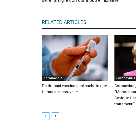
delle famiglie con contributi e iniziative
RELATED ARTICLES
Coronavirus
Coronavirus
Da domani vaccinazioni anche in due
Coronavirus,
farmacie mantovane
“Monoclonali
Covid, in Lo
trattamenti”