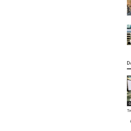
D
C
Tr