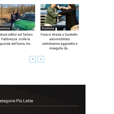
rovincia
Provincia
Abusi edilizi sul Tartaro
Furia in strada a Quistello:
Fabbrezza: crolla la
automobilista
sponda del fiume, tre...
ventiduenne aggredita e
inseguita da...
ategorie Più Lette