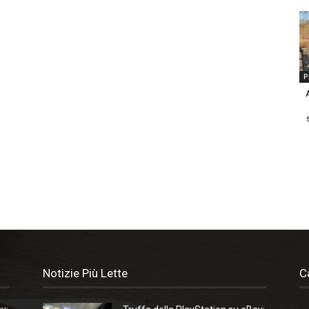
P
Notizie Più Lette
C