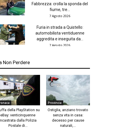
Fabbrezza: crolla la sponda del
fiume, tre...
7 Agosto 2026
Furia in strada a Quistello:
automobilista ventiduenne
aggredita e inseguita da...
7 Agosto 2026
a Non Perdere
ronaca
Provincia
uffa della PlayStation su
Ostiglia, anziano trovato
eBay: venticinquenne
senza vita in casa:
incastrata dalla Polizia
decesso per cause
Postale di...
naturali,...