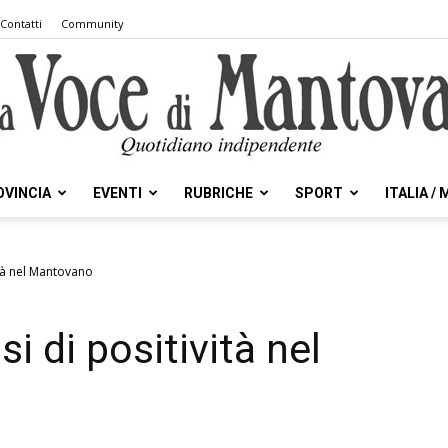
Contatti
Community
OVINCIA
EVENTI
RUBRICHE
SPORT
ITALIA /
la
ità nel Mantovano
i di positività nel
Voce