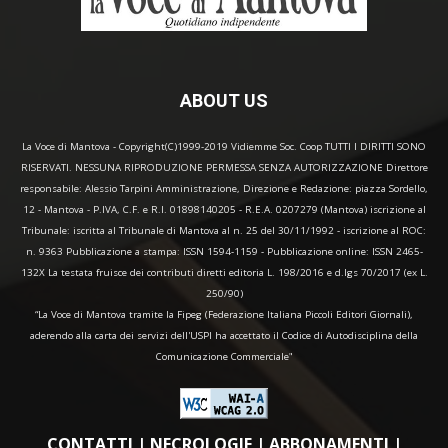
ABOUT US
La Voce di Mantova - Copyright(C)1999-2019 Vidiemme Soc. Coop TUTTI I DIRITTI SONO
RISERVATI. NESSUNA RIPRODUZIONE PERMESSA SENZA AUTORIZZAZIONE Direttore
responsabile: Alessio Tarpini Amministrazione, Direzione e Redazione: piazza Sordello,
12 - Mantova - P.IVA, C.F. e R.I. 01898140205 - R.E.A. 0207279 (Mantova) iscrizione al
Tribunale: iscritta al Tribunale di Mantova al n. 25 del 30/11/1992 - iscrizione al ROC:
n. 9363 Pubblicazione a stampa: ISSN 1594-1159 - Pubblicazione online: ISSN 2465-
132X La testata fruisce dei contributi diretti editoria L. 198/2016 e d.lgs 70/2017 (ex L.
250/90)
“La Voce di Mantova tramite la Fipeg (Federazione Italiana Piccoli Editori Giornali),
aderendo alla carta dei servizi dell'USPI ha accettato il Codice di Autodisciplina della
Comunicazione Commerciale"
CONTATTI
|
NECROLOGIE
|
ABBONAMENTI
|