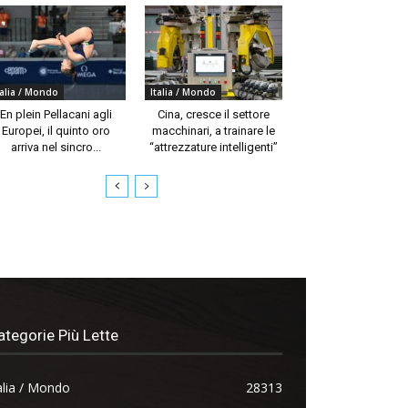
talia / Mondo
Italia / Mondo
En plein Pellacani agli
Cina, cresce il settore
Europei, il quinto oro
macchinari, a trainare le
arriva nel sincro...
“attrezzature intelligenti”
ategorie Più Lette
alia / Mondo
28313