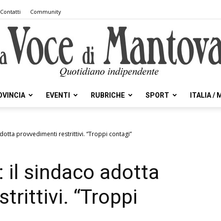
Contatti
Community
OVINCIA
EVENTI
RUBRICHE
SPORT
ITALIA /
la
dotta provvedimenti restrittivi. “Troppi contagi”
 il sindaco adotta
Voce
trittivi. “Troppi