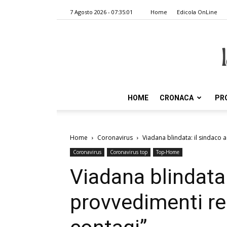
7 Agosto 2026 - 07:35:01
Home
Edicola OnLine
HOME
CRONACA
PR
Home
Coronavirus
Viadana blindata: il sindaco a
Coronavirus
Coronavirus top
Top-Home
Viadana blindata:
provvedimenti res