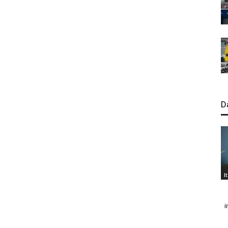
D
I
i