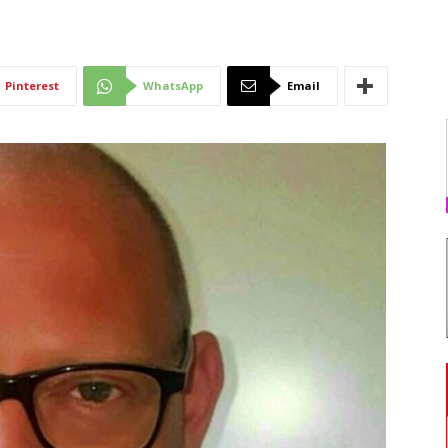
Di
Pinterest
WhatsApp
Email
Mantova