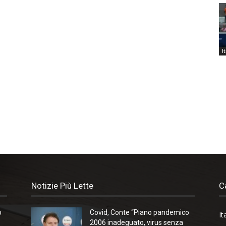
I
Notizie Più Lette
C
o
Covid, Conte “Piano pandemico
It
2006 inadeguato, virus senza