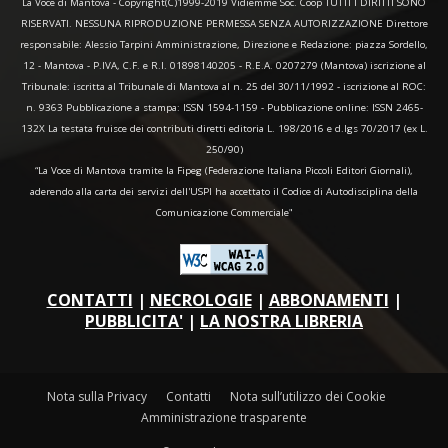
La Voce di Mantova - Copyright(C)1999-2019 Vidiemme Soc. Coop TUTTI I DIRITTI SONO
RISERVATI. NESSUNA RIPRODUZIONE PERMESSA SENZA AUTORIZZAZIONE Direttore
responsabile: Alessio Tarpini Amministrazione, Direzione e Redazione: piazza Sordello,
12 - Mantova - P.IVA, C.F. e R.I. 01898140205 - R.E.A. 0207279 (Mantova) iscrizione al
Tribunale: iscritta al Tribunale di Mantova al n. 25 del 30/11/1992 - iscrizione al ROC:
n. 9363 Pubblicazione a stampa: ISSN 1594-1159 - Pubblicazione online: ISSN 2465-
132X La testata fruisce dei contributi diretti editoria L. 198/2016 e d.lgs 70/2017 (ex L.
250/90)
“La Voce di Mantova tramite la Fipeg (Federazione Italiana Piccoli Editori Giornali),
aderendo alla carta dei servizi dell'USPI ha accettato il Codice di Autodisciplina della
Comunicazione Commerciale"
CONTATTI
|
NECROLOGIE
|
ABBONAMENTI
|
PUBBLICITA'
|
LA NOSTRA LIBRERIA
Nota sulla Privacy
Contatti
Nota sull’utilizzo dei Cookie
Amministrazione trasparente