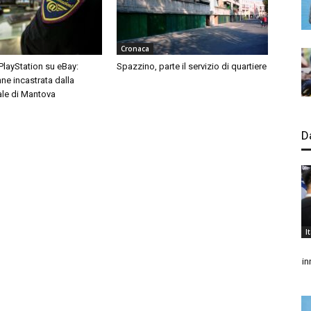
Cronaca
 PlayStation su eBay:
Spazzino, parte il servizio di quartiere
ne incastrata dalla
ale di Mantova
D
I
in