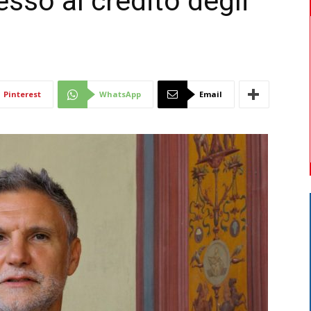
esso al credito degli
Di
Pinterest
WhatsApp
Email
Mantova