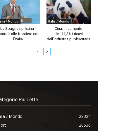
talia / Mondo
Italia / Mondo
La Spagna ripristina i
Cina, in aumento
ntrolli alle frontiere con
dell’11,3% i ricavi
l’Italia
dell’industria pubblicitaria
ategorie Più Lette
alia / Mondo
28324
ort
20536