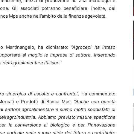
di macchine, mezzi di produzione ad alta tecnologia e
ione. Gli associati potranno beneficiare, inoltre, del
Banca Mps anche nell’ambito della finanza agevolata.
o Martinangelo, ha dichiarato:
“Agrocepi ha inteso
pportare al meglio le imprese di settore, inserendo
 dell’agroalimentare italiano.”
o sinergico di ascolto e confronto”.
Ha commentato
Mercati e Prodotti di Banca Mps.
“Anche con questa
l settore agroalimentare e siamo molto soddisfatti di
dell’agroindustria
.
Abbiamo previsto misure specifiche
per la conversione al biologico
e per l’innovazione
se agricole nelle nuove sfide del futuro e contribuire