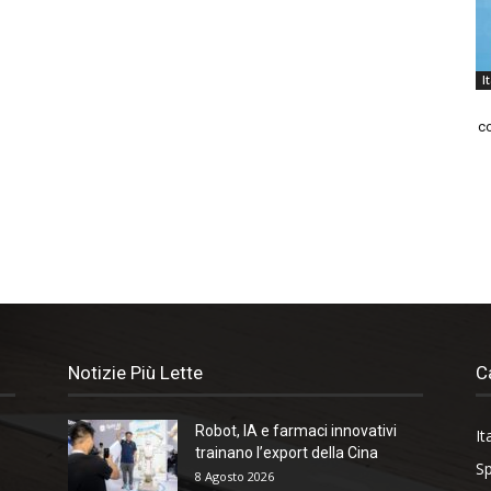
I
co
Notizie Più Lette
C
Robot, IA e farmaci innovativi
It
trainano l’export della Cina
Sp
8 Agosto 2026