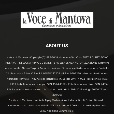
ABOUT US
La Voce di Mantova - Copyright(C)1999-2019 Vidiemme Soc. Coop TUTTI I DIRITTI SONO
RISERVATI. NESSUNA RIPRODUZIONE PERMESSA SENZA AUTORIZZAZIONE Direttore
responsabile: Alessio Tarpini Amministrazione, Direzione e Redazione: piazza Sordello,
12 - Mantova - P.IVA, C.F. e R.I. 01898140205 - R.E.A. 0207279 (Mantova) iscrizione al
Tribunale: iscritta al Tribunale di Mantova al n. 25 del 30/11/1992 - iscrizione al ROC:
n. 9363 Pubblicazione a stampa: ISSN 1594-1159 - Pubblicazione online: ISSN 2465-
132X La testata fruisce dei contributi diretti editoria L. 198/2016 e d.lgs 70/2017 (ex L.
250/90)
“La Voce di Mantova tramite la Fipeg (Federazione Italiana Piccoli Editori Giornali),
aderendo alla carta dei servizi dell'USPI ha accettato il Codice di Autodisciplina della
Comunicazione Commerciale"