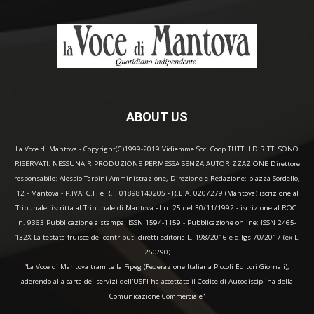
ABOUT US
La Voce di Mantova - Copyright(C)1999-2019 Vidiemme Soc. Coop TUTTI I DIRITTI SONO
RISERVATI. NESSUNA RIPRODUZIONE PERMESSA SENZA AUTORIZZAZIONE Direttore
responsabile: Alessio Tarpini Amministrazione, Direzione e Redazione: piazza Sordello,
12 - Mantova - P.IVA, C.F. e R.I. 01898140205 - R.E.A. 0207279 (Mantova) iscrizione al
Tribunale: iscritta al Tribunale di Mantova al n. 25 del 30/11/1992 - iscrizione al ROC:
n. 9363 Pubblicazione a stampa: ISSN 1594-1159 - Pubblicazione online: ISSN 2465-
132X La testata fruisce dei contributi diretti editoria L. 198/2016 e d.lgs 70/2017 (ex L.
250/90)
“La Voce di Mantova tramite la Fipeg (Federazione Italiana Piccoli Editori Giornali),
aderendo alla carta dei servizi dell'USPI ha accettato il Codice di Autodisciplina della
Comunicazione Commerciale"