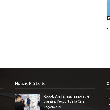
I
co
Notizie Più Lette
C
Robot, IA e farmaci innovativi
It
trainano l’export della Cina
Sp
8 Agosto 2026