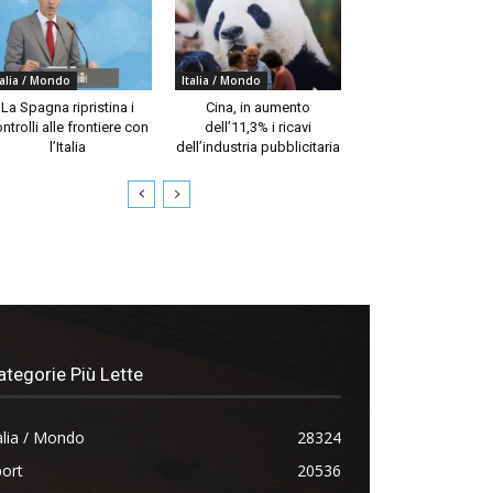
talia / Mondo
Italia / Mondo
La Spagna ripristina i
Cina, in aumento
ntrolli alle frontiere con
dell’11,3% i ricavi
l’Italia
dell’industria pubblicitaria
ategorie Più Lette
alia / Mondo
28324
ort
20536