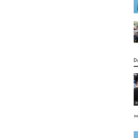
D
I
in