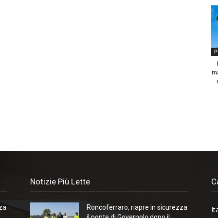
P
ma
Notizie Più Lette
C
zza
Roncoferraro, riapre in sicurezza
It
il ponte di Governolo dopo il