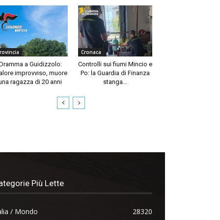
rovincia
Cronaca
Dramma a Guidizzolo:
Controlli sui fiumi Mincio e
lore improvviso, muore
Po: la Guardia di Finanza
una ragazza di 20 anni
stanga...
ategorie Più Lette
alia / Mondo
28320