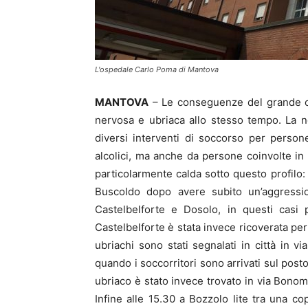
L'ospedale Carlo Poma di Mantova
MANTOVA
– Le conseguenze del grande c
nervosa e ubriaca allo stesso tempo. La no
diversi interventi di soccorso per perso
alcolici, ma anche da persone coinvolte in l
particolarmente calda sotto questo profilo
Buscoldo dopo avere subito un’aggression
Castelbelforte e Dosolo, in questi casi
Castelbelforte è stata invece ricoverata per a
ubriachi sono stati segnalati in città in
quando i soccorritori sono arrivati sul pos
ubriaco è stato invece trovato in via Bonomi 
Infine alle 15.30 a Bozzolo lite tra una co