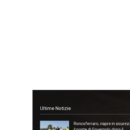
Ultime Notizie
Roncoferraro, riapre in sicure
il ponte di Governolo dopo il