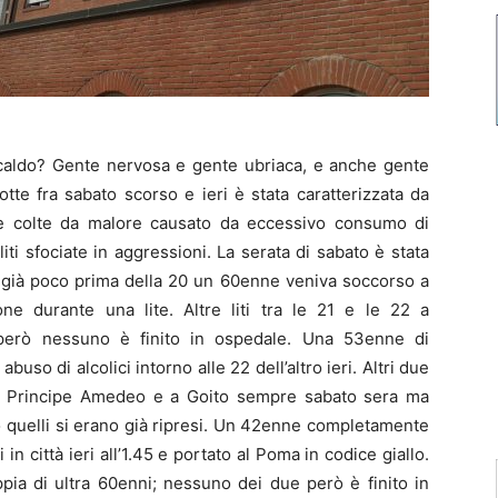
aldo? Gente nervosa e gente ubriaca, e anche gente
tte fra sabato scorso e ieri è stata caratterizzata da
ne colte da malore causato da eccessivo consumo di
iti sfociate in aggressioni. La serata di sabato è stata
: già poco prima della 20 un 60enne veniva soccorso a
e durante una lite. Altre liti tra le 21 e le 22 a
 però nessuno è finito in ospedale. Una 53enne di
buso di alcolici intorno alle 22 dell’altro ieri. Altri due
 via Principe Amedeo e a Goito sempre sabato sera ma
to quelli si erano già ripresi. Un 42enne completamente
in città ieri all’1.45 e portato al Poma in codice giallo.
ppia di ultra 60enni; nessuno dei due però è finito in