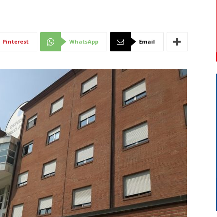
Di
Pinterest
WhatsApp
Email
Mantova