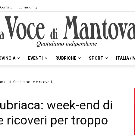
Contatti
Community
OVINCIA
EVENTI
RUBRICHE
SPORT
ITALIA /
la
i liti finite a botte e ricoveri...
ubriaca: week-end di
Voce
e e ricoveri per troppo