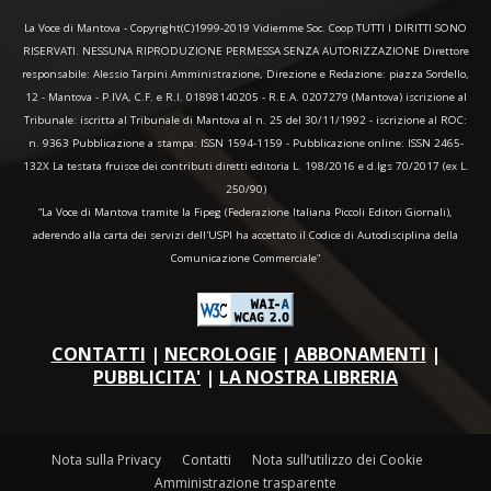
La Voce di Mantova - Copyright(C)1999-2019 Vidiemme Soc. Coop TUTTI I DIRITTI SONO
RISERVATI. NESSUNA RIPRODUZIONE PERMESSA SENZA AUTORIZZAZIONE Direttore
responsabile: Alessio Tarpini Amministrazione, Direzione e Redazione: piazza Sordello,
12 - Mantova - P.IVA, C.F. e R.I. 01898140205 - R.E.A. 0207279 (Mantova) iscrizione al
Tribunale: iscritta al Tribunale di Mantova al n. 25 del 30/11/1992 - iscrizione al ROC:
n. 9363 Pubblicazione a stampa: ISSN 1594-1159 - Pubblicazione online: ISSN 2465-
132X La testata fruisce dei contributi diretti editoria L. 198/2016 e d.lgs 70/2017 (ex L.
250/90)
“La Voce di Mantova tramite la Fipeg (Federazione Italiana Piccoli Editori Giornali),
aderendo alla carta dei servizi dell'USPI ha accettato il Codice di Autodisciplina della
Comunicazione Commerciale"
CONTATTI
|
NECROLOGIE
|
ABBONAMENTI
|
PUBBLICITA'
|
LA NOSTRA LIBRERIA
Nota sulla Privacy
Contatti
Nota sull’utilizzo dei Cookie
Amministrazione trasparente