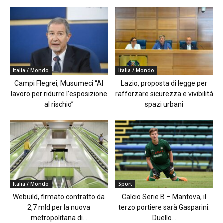
Italia / Mondo
Italia / Mondo
Campi Flegrei, Musumeci “Al
Lazio, proposta di legge per
lavoro per ridurre l’esposizione
rafforzare sicurezza e vivibilità
al rischio”
spazi urbani
Italia / Mondo
Sport
Webuild, firmato contratto da
Calcio Serie B – Mantova, il
2,7 mld per la nuova
terzo portiere sarà Gasparini.
metropolitana di...
Duello...