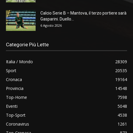
Calcio Serie B – Mantova, il terzo portiere sarà
Gasparini. Duello...
6 Agosto 2026
Categorie Più Lette
Italia / Mondo
28309
Sport
20535
Cronaca
19164
Provincia
14548
Top-Home
7598
Eventi
5048
Top-Sport
4538
Coronavirus
1261
Top-Cronaca
873