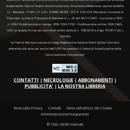
responsabile: Alessio Tarpini Amministrazione, Direzione e Redazione: piazza Sordello,
12 - Mantova - P.IVA, C.F. e R.I. 01898140205 - R.E.A. 0207279 (Mantova) iscrizione al
Tribunale: iscritta al Tribunale di Mantova al n. 25 del 30/11/1992 - iscrizione al ROC:
n. 9363 Pubblicazione a stampa: ISSN 1594-1159 - Pubblicazione online: ISSN 2465-
132X La testata fruisce dei contributi diretti editoria L. 198/2016 e d.lgs 70/2017 (ex L.
250/90)
“La Voce di Mantova tramite la Fipeg (Federazione Italiana Piccoli Editori Giornali),
aderendo alla carta dei servizi dell'USPI ha accettato il Codice di Autodisciplina della
Comunicazione Commerciale"
CONTATTI
|
NECROLOGIE
|
ABBONAMENTI
|
PUBBLICITA'
|
LA NOSTRA LIBRERIA
Nota sulla Privacy
Contatti
Nota sull’utilizzo dei Cookie
Amministrazione trasparente
© Tutti i diritti riservati