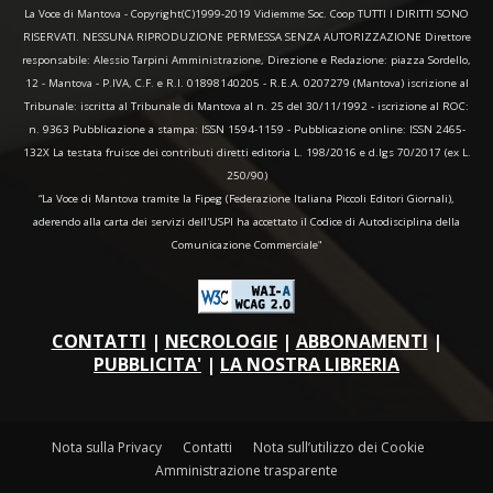
La Voce di Mantova - Copyright(C)1999-2019 Vidiemme Soc. Coop TUTTI I DIRITTI SONO
RISERVATI. NESSUNA RIPRODUZIONE PERMESSA SENZA AUTORIZZAZIONE Direttore
responsabile: Alessio Tarpini Amministrazione, Direzione e Redazione: piazza Sordello,
12 - Mantova - P.IVA, C.F. e R.I. 01898140205 - R.E.A. 0207279 (Mantova) iscrizione al
Tribunale: iscritta al Tribunale di Mantova al n. 25 del 30/11/1992 - iscrizione al ROC:
n. 9363 Pubblicazione a stampa: ISSN 1594-1159 - Pubblicazione online: ISSN 2465-
132X La testata fruisce dei contributi diretti editoria L. 198/2016 e d.lgs 70/2017 (ex L.
250/90)
“La Voce di Mantova tramite la Fipeg (Federazione Italiana Piccoli Editori Giornali),
aderendo alla carta dei servizi dell'USPI ha accettato il Codice di Autodisciplina della
Comunicazione Commerciale"
CONTATTI
|
NECROLOGIE
|
ABBONAMENTI
|
PUBBLICITA'
|
LA NOSTRA LIBRERIA
Nota sulla Privacy
Contatti
Nota sull’utilizzo dei Cookie
Amministrazione trasparente