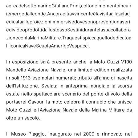
aereadelsottomarinoGiulianoPrini,coltonelmomentoincuir
iemergedalleonde.Ancorapiùavvincenteèlavisitaallasalad
edicataalleproiezioniimmersivedovesonopresentiunaseri
edivideoprodottidallostessoSestinidurantelasuacollabora
zioneconlaMarinaMilitare.Traquestispiccaquellodedicatoa
ll’iconicaNaveScuolaAmerigoVespucci.
In esposizione sarà presente anche la Moto Guzzi V100
Mandello Aviazione Navale, una limited edition realizzata
in soli 1913 esemplari numerati; tributo all’anno di nascita
dell’Istituzione. Svelata in anteprima mondiale la scorsa
estate nello spettacolare scenario del ponte di volo della
portaerei Cavour, la moto celebra il connubio che unisce
Moto Guzzi e l’Aviazione Navale della Marina Militare da
oltre un secolo.
Il Museo Piaggio, inaugurato nel 2000 e rinnovato nel