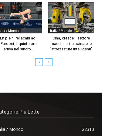
talia / Mondo
Italia / Mondo
En plein Pellacani agli
Cina, cresce il settore
Europei, il quinto oro
macchinari, a trainare le
arriva nel sincro...
“attrezzature intelligenti”
ategorie Più Lette
alia / Mondo
28313