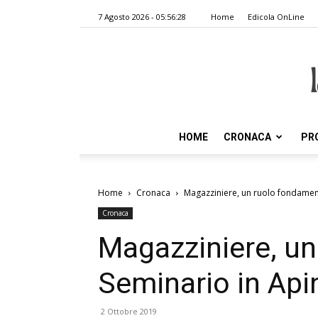
7 Agosto 2026 - 05:56:28
Home
Edicola OnLine
HOME
CRONACA
PR
Home
Cronaca
Magazziniere, un ruolo fondament
Cronaca
Magazziniere, un
Seminario in Api
2 Ottobre 2019