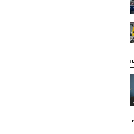
D
I
i