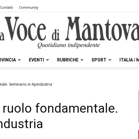
Contatti
Community
OVINCIA
EVENTI
RUBRICHE
SPORT
ITALIA /
la
ale. Seminario in Apindustria
 ruolo fondamentale.
Voce
ndustria