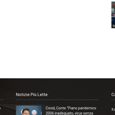
I
Notizie Più Lette
C
o
Covid, Conte “Piano pandemico
It
2006 inadeguato, virus senza