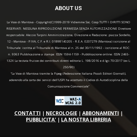
ABOUT US
La Voce di Mantova - Copyright(C)1999-2019 Vidiemme Soc. Coop TUTTI I DIRITTI SONO
RISERVATI. NESSUNA RIPRODUZIONE PERMESSA SENZA AUTORIZZAZIONE Direttore
responsabile: Alessio Tarpini Amministrazione, Direzione e Redazione: piazza Sordello,
12 - Mantova - P.IVA, C.F. e R.I. 01898140205 - R.E.A. 0207279 (Mantova) iscrizione al
Tribunale: iscritta al Tribunale di Mantova al n. 25 del 30/11/1992 - iscrizione al ROC:
n. 9363 Pubblicazione a stampa: ISSN 1594-1159 - Pubblicazione online: ISSN 2465-
132X La testata fruisce dei contributi diretti editoria L. 198/2016 e d.lgs 70/2017 (ex L.
250/90)
“La Voce di Mantova tramite la Fipeg (Federazione Italiana Piccoli Editori Giornali),
aderendo alla carta dei servizi dell'USPI ha accettato il Codice di Autodisciplina della
Comunicazione Commerciale"
CONTATTI
|
NECROLOGIE
|
ABBONAMENTI
|
PUBBLICITA'
|
LA NOSTRA LIBRERIA