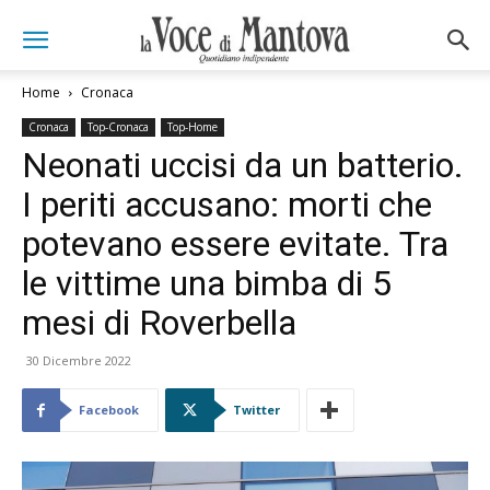
Home
Cronaca
Cronaca
Top-Cronaca
Top-Home
Neonati uccisi da un batterio.
I periti accusano: morti che
potevano essere evitate. Tra
le vittime una bimba di 5
mesi di Roverbella
30 Dicembre 2022
Facebook
Twitter