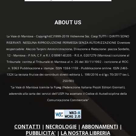
ABOUT US
La Voce di Mantova - Copyright(C)1999-2019 Vidiemme Soc. Coop TUTTI I DIRITTI SONO
RISERVATI. NESSUNA RIPRODUZIONE PERMESSA SENZA AUTORIZZAZIONE Direttore
responsabile: Alessio Tarpini Amministrazione, Direzione e Redazione: piazza Sordello,
12 - Mantova - P.IVA, C.F. e R.I. 01898140205 - R.E.A. 0207279 (Mantova) iscrizione al
Tribunale: iscritta al Tribunale di Mantova al n. 25 del 30/11/1992 - iscrizione al ROC:
n. 9363 Pubblicazione a stampa: ISSN 1594-1159 - Pubblicazione online: ISSN 2465-
132X La testata fruisce dei contributi diretti editoria L. 198/2016 e d.lgs 70/2017 (ex L.
250/90)
“La Voce di Mantova tramite la Fipeg (Federazione Italiana Piccoli Editori Giornali),
aderendo alla carta dei servizi dell'USPI ha accettato il Codice di Autodisciplina della
Comunicazione Commerciale"
CONTATTI
|
NECROLOGIE
|
ABBONAMENTI
|
PUBBLICITA'
|
LA NOSTRA LIBRERIA