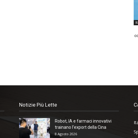
I
co
Notizie Più Lette
C
Robot, IA e farmaci innovativi
It
trainano l’export della Cina
Sp
8 Agosto 2026