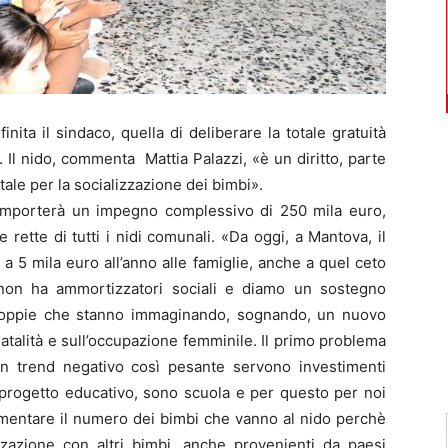
ta il sindaco, quella di deliberare la totale gratuità
o. Il nido, commenta Mattia Palazzi, «è un diritto, parte
ale per la socializzazione dei bimbi».
omporterà un impegno complessivo di 250 mila euro,
e rette di tutti i nidi comunali. «Da oggi, a Mantova, il
 a 5 mila euro all’anno alle famiglie, anche a quel ceto
non ha ammortizzatori sociali e diamo un sostegno
 coppie che stanno immaginando, sognando, un nuovo
a natalità e sull’occupazione femminile. Il primo problema
e un trend negativo così pesante servono investimenti
l progetto educativo, sono scuola e per questo per noi
mentare il numero dei bimbi che vanno al nido perchè
zzazione con altri bimbi, anche provenienti da paesi