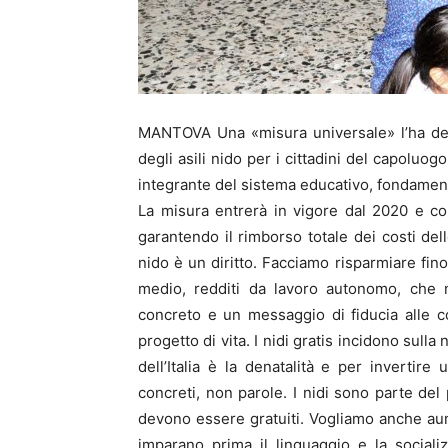
MANTOVA Una «misura universale» l’ha defini
degli asili nido per i cittadini del capoluog
integrante del sistema educativo, fondament
La misura entrerà in vigore dal 2020 e c
garantendo il rimborso totale dei costi dell
nido è un diritto. Facciamo risparmiare fino
medio, redditi da lavoro autonomo, che 
concreto e un messaggio di fiducia alle
progetto di vita. I nidi gratis incidono sull
dell’Italia è la denatalità e per invertir
concreti, non parole. I nidi sono parte de
devono essere gratuiti. Vogliamo anche au
imparano prima il linguaggio e la sociali