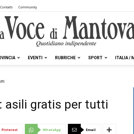
Contatti
Community
OVINCIA
EVENTI
RUBRICHE
SPORT
ITALIA /
la
tti
asili gratis per tutti
Voce
Pinterest
WhatsApp
Email