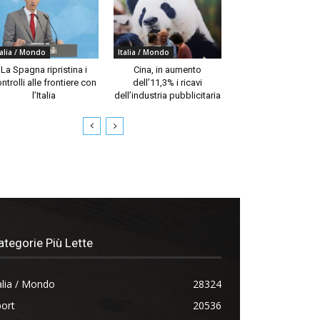
talia / Mondo
Italia / Mondo
La Spagna ripristina i
Cina, in aumento
ntrolli alle frontiere con
dell’11,3% i ricavi
l’Italia
dell’industria pubblicitaria
ategorie Più Lette
alia / Mondo
28324
ort
20536