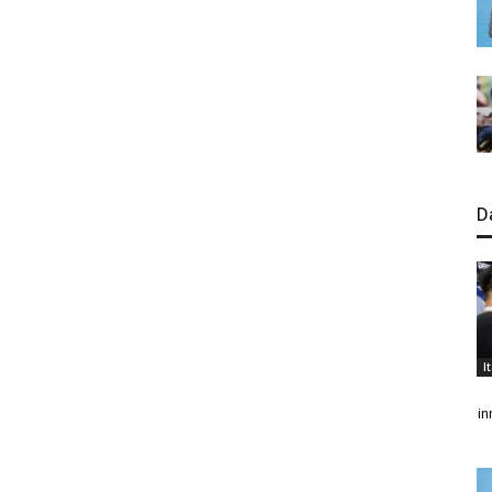
D
I
in