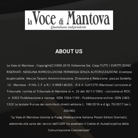
ABOUT US
La Voce di Mantova - Copyright(C)1999-2019 Vidiemme Soc. Coop TUTTI I DIRITTI SONO
RISERVATI. NESSUNA RIPRODUZIONE PERMESSA SENZA AUTORIZZAZIONE Direttore
responsabile: Alessio Tarpini Amministrazione, Direzione e Redazione: piazza Sordello,
12 - Mantova - P.IVA, C.F. e R.I. 01898140205 - R.E.A. 0207279 (Mantova) iscrizione al
Tribunale: iscritta al Tribunale di Mantova al n. 25 del 30/11/1992 - iscrizione al ROC:
n. 9363 Pubblicazione a stampa: ISSN 1594-1159 - Pubblicazione online: ISSN 2465-
132X La testata fruisce dei contributi diretti editoria L. 198/2016 e d.lgs 70/2017 (ex L.
250/90)
“La Voce di Mantova tramite la Fipeg (Federazione Italiana Piccoli Editori Giornali),
aderendo alla carta dei servizi dell'USPI ha accettato il Codice di Autodisciplina della
Comunicazione Commerciale"