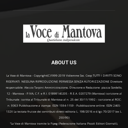
ABOUT US
La Voce di Mantova - Copyright(C)1999-2019 Vidiemme Soc. Coop TUTTI I DIRITTI SONO
RISERVATI. NESSUNA RIPRODUZIONE PERMESSA SENZA AUTORIZZAZIONE Direttore
responsabile: Alessio Tarpini Amministrazione, Direzione e Redazione: piazza Sordello,
12 - Mantova - P.IVA, C.F. e R.I. 01898140205 - R.E.A. 0207279 (Mantova) iscrizione al
Tribunale: iscritta al Tribunale di Mantova al n. 25 del 30/11/1992 - iscrizione al ROC:
n. 9363 Pubblicazione a stampa: ISSN 1594-1159 - Pubblicazione online: ISSN 2465-
132X La testata fruisce dei contributi diretti editoria L. 198/2016 e d.lgs 70/2017 (ex L.
250/90)
“La Voce di Mantova tramite la Fipeg (Federazione Italiana Piccoli Editori Giornali),