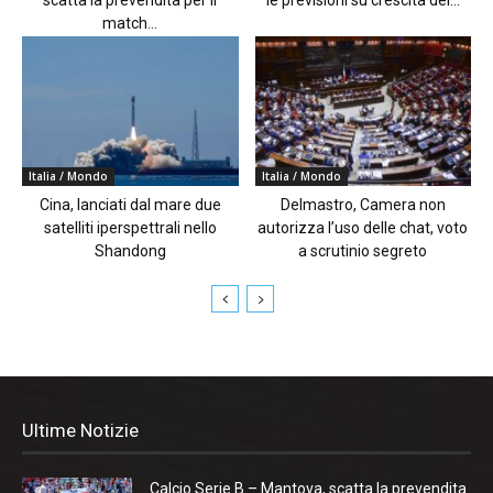
scatta la prevendita per il
le previsioni su crescita del...
match...
Italia / Mondo
Italia / Mondo
Cina, lanciati dal mare due
Delmastro, Camera non
satelliti iperspettrali nello
autorizza l’uso delle chat, voto
Shandong
a scrutinio segreto
Ultime Notizie
Calcio Serie B – Mantova, scatta la prevendita