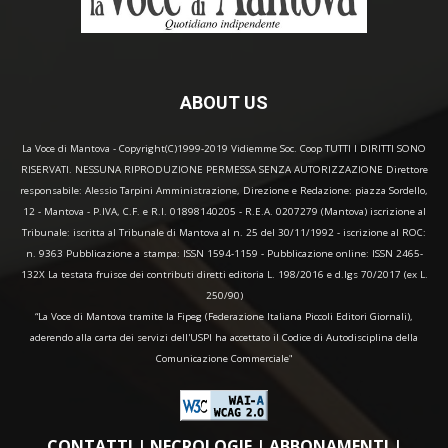
ABOUT US
La Voce di Mantova - Copyright(C)1999-2019 Vidiemme Soc. Coop TUTTI I DIRITTI SONO
RISERVATI. NESSUNA RIPRODUZIONE PERMESSA SENZA AUTORIZZAZIONE Direttore
responsabile: Alessio Tarpini Amministrazione, Direzione e Redazione: piazza Sordello,
12 - Mantova - P.IVA, C.F. e R.I. 01898140205 - R.E.A. 0207279 (Mantova) iscrizione al
Tribunale: iscritta al Tribunale di Mantova al n. 25 del 30/11/1992 - iscrizione al ROC:
n. 9363 Pubblicazione a stampa: ISSN 1594-1159 - Pubblicazione online: ISSN 2465-
132X La testata fruisce dei contributi diretti editoria L. 198/2016 e d.lgs 70/2017 (ex L.
250/90)
“La Voce di Mantova tramite la Fipeg (Federazione Italiana Piccoli Editori Giornali),
aderendo alla carta dei servizi dell'USPI ha accettato il Codice di Autodisciplina della
Comunicazione Commerciale"
CONTATTI
|
NECROLOGIE
|
ABBONAMENTI
|