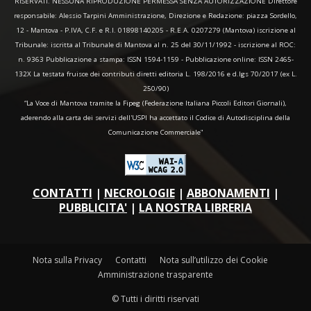
RISERVATI. NESSUNA RIPRODUZIONE PERMESSA SENZA AUTORIZZAZIONE Direttore
responsabile: Alessio Tarpini Amministrazione, Direzione e Redazione: piazza Sordello,
12 - Mantova - P.IVA, C.F. e R.I. 01898140205 - R.E.A. 0207279 (Mantova) iscrizione al
Tribunale: iscritta al Tribunale di Mantova al n. 25 del 30/11/1992 - iscrizione al ROC:
n. 9363 Pubblicazione a stampa: ISSN 1594-1159 - Pubblicazione online: ISSN 2465-
132X La testata fruisce dei contributi diretti editoria L. 198/2016 e d.lgs 70/2017 (ex L.
250/90)
“La Voce di Mantova tramite la Fipeg (Federazione Italiana Piccoli Editori Giornali),
aderendo alla carta dei servizi dell'USPI ha accettato il Codice di Autodisciplina della
Comunicazione Commerciale"
CONTATTI
|
NECROLOGIE
|
ABBONAMENTI
|
PUBBLICITA'
|
LA NOSTRA LIBRERIA
Nota sulla Privacy
Contatti
Nota sull’utilizzo dei Cookie
Amministrazione trasparente
© Tutti i diritti riservati