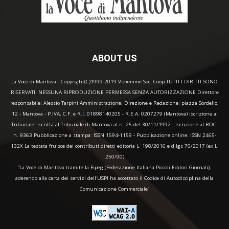
ABOUT US
La Voce di Mantova - Copyright(C)1999-2019 Vidiemme Soc. Coop TUTTI I DIRITTI SONO
RISERVATI. NESSUNA RIPRODUZIONE PERMESSA SENZA AUTORIZZAZIONE Direttore
responsabile: Alessio Tarpini Amministrazione, Direzione e Redazione: piazza Sordello,
12 - Mantova - P.IVA, C.F. e R.I. 01898140205 - R.E.A. 0207279 (Mantova) iscrizione al
Tribunale: iscritta al Tribunale di Mantova al n. 25 del 30/11/1992 - iscrizione al ROC:
n. 9363 Pubblicazione a stampa: ISSN 1594-1159 - Pubblicazione online: ISSN 2465-
132X La testata fruisce dei contributi diretti editoria L. 198/2016 e d.lgs 70/2017 (ex L.
250/90)
“La Voce di Mantova tramite la Fipeg (Federazione Italiana Piccoli Editori Giornali),
aderendo alla carta dei servizi dell'USPI ha accettato il Codice di Autodisciplina della
Comunicazione Commerciale"