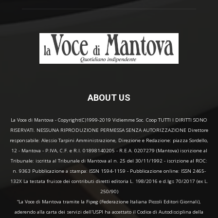
ABOUT US
La Voce di Mantova - Copyright(C)1999-2019 Vidiemme Soc. Coop TUTTI I DIRITTI SONO
RISERVATI. NESSUNA RIPRODUZIONE PERMESSA SENZA AUTORIZZAZIONE Direttore
responsabile: Alessio Tarpini Amministrazione, Direzione e Redazione: piazza Sordello,
12 - Mantova - P.IVA, C.F. e R.I. 01898140205 - R.E.A. 0207279 (Mantova) iscrizione al
Tribunale: iscritta al Tribunale di Mantova al n. 25 del 30/11/1992 - iscrizione al ROC:
n. 9363 Pubblicazione a stampa: ISSN 1594-1159 - Pubblicazione online: ISSN 2465-
132X La testata fruisce dei contributi diretti editoria L. 198/2016 e d.lgs 70/2017 (ex L.
250/90)
“La Voce di Mantova tramite la Fipeg (Federazione Italiana Piccoli Editori Giornali),
aderendo alla carta dei servizi dell'USPI ha accettato il Codice di Autodisciplina della