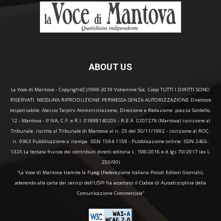
ABOUT US
La Voce di Mantova - Copyright(C)1999-2019 Vidiemme Soc. Coop TUTTI I DIRITTI SONO
RISERVATI. NESSUNA RIPRODUZIONE PERMESSA SENZA AUTORIZZAZIONE Direttore
responsabile: Alessio Tarpini Amministrazione, Direzione e Redazione: piazza Sordello,
12 - Mantova - P.IVA, C.F. e R.I. 01898140205 - R.E.A. 0207279 (Mantova) iscrizione al
Tribunale: iscritta al Tribunale di Mantova al n. 25 del 30/11/1992 - iscrizione al ROC:
n. 9363 Pubblicazione a stampa: ISSN 1594-1159 - Pubblicazione online: ISSN 2465-
132X La testata fruisce dei contributi diretti editoria L. 198/2016 e d.lgs 70/2017 (ex L.
250/90)
“La Voce di Mantova tramite la Fipeg (Federazione Italiana Piccoli Editori Giornali),
aderendo alla carta dei servizi dell'USPI ha accettato il Codice di Autodisciplina della
Comunicazione Commerciale"