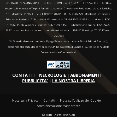
RISERVATI. NESSUNA RIPRODUZIONE PERMESSA SENZA AUTORIZZAZIONE Direttore
responsabile: Alessio Tarpini Amministrazione, Direzione e Redazione: piazza Sordello,
12 - Mantova - P.IVA, C.F. e R.I. 01898140205 - R.E.A. 0207279 (Mantova) iscrizione al
Tribunale: iscritta al Tribunale di Mantova al n. 25 del 30/11/1992 - iscrizione al ROC:
n. 9363 Pubblicazione a stampa: ISSN 1594-1159 - Pubblicazione online: ISSN 2465-
132X La testata fruisce dei contributi diretti editoria L. 198/2016 e d.lgs 70/2017 (ex L.
250/90)
“La Voce di Mantova tramite la Fipeg (Federazione Italiana Piccoli Editori Giornali),
aderendo alla carta dei servizi dell'USPI ha accettato il Codice di Autodisciplina della
Comunicazione Commerciale"
CONTATTI
|
NECROLOGIE
|
ABBONAMENTI
|
PUBBLICITA'
|
LA NOSTRA LIBRERIA
Nota sulla Privacy
Contatti
Nota sull’utilizzo dei Cookie
Amministrazione trasparente
© Tutti i diritti riservati