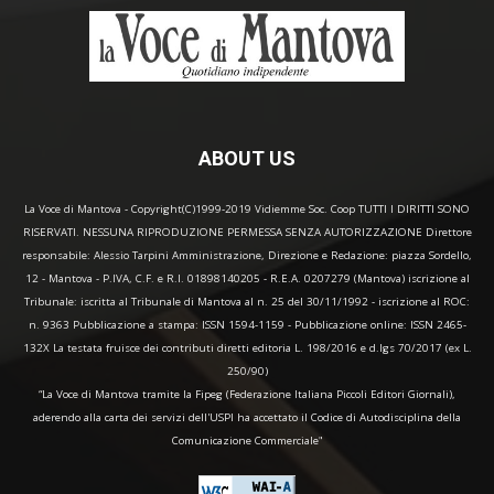
ABOUT US
La Voce di Mantova - Copyright(C)1999-2019 Vidiemme Soc. Coop TUTTI I DIRITTI SONO
RISERVATI. NESSUNA RIPRODUZIONE PERMESSA SENZA AUTORIZZAZIONE Direttore
responsabile: Alessio Tarpini Amministrazione, Direzione e Redazione: piazza Sordello,
12 - Mantova - P.IVA, C.F. e R.I. 01898140205 - R.E.A. 0207279 (Mantova) iscrizione al
Tribunale: iscritta al Tribunale di Mantova al n. 25 del 30/11/1992 - iscrizione al ROC:
n. 9363 Pubblicazione a stampa: ISSN 1594-1159 - Pubblicazione online: ISSN 2465-
132X La testata fruisce dei contributi diretti editoria L. 198/2016 e d.lgs 70/2017 (ex L.
250/90)
“La Voce di Mantova tramite la Fipeg (Federazione Italiana Piccoli Editori Giornali),
aderendo alla carta dei servizi dell'USPI ha accettato il Codice di Autodisciplina della
Comunicazione Commerciale"