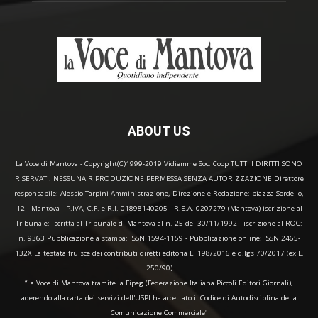
ABOUT US
La Voce di Mantova - Copyright(C)1999-2019 Vidiemme Soc. Coop TUTTI I DIRITTI SONO
RISERVATI. NESSUNA RIPRODUZIONE PERMESSA SENZA AUTORIZZAZIONE Direttore
responsabile: Alessio Tarpini Amministrazione, Direzione e Redazione: piazza Sordello,
12 - Mantova - P.IVA, C.F. e R.I. 01898140205 - R.E.A. 0207279 (Mantova) iscrizione al
Tribunale: iscritta al Tribunale di Mantova al n. 25 del 30/11/1992 - iscrizione al ROC:
n. 9363 Pubblicazione a stampa: ISSN 1594-1159 - Pubblicazione online: ISSN 2465-
132X La testata fruisce dei contributi diretti editoria L. 198/2016 e d.lgs 70/2017 (ex L.
250/90)
“La Voce di Mantova tramite la Fipeg (Federazione Italiana Piccoli Editori Giornali),
aderendo alla carta dei servizi dell'USPI ha accettato il Codice di Autodisciplina della
Comunicazione Commerciale"