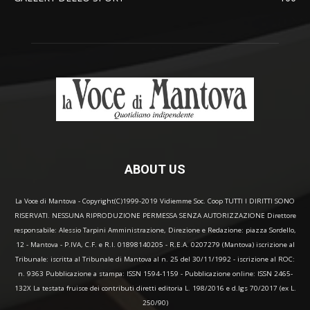
ABOUT US
La Voce di Mantova - Copyright(C)1999-2019 Vidiemme Soc. Coop TUTTI I DIRITTI SONO
RISERVATI. NESSUNA RIPRODUZIONE PERMESSA SENZA AUTORIZZAZIONE Direttore
responsabile: Alessio Tarpini Amministrazione, Direzione e Redazione: piazza Sordello,
12 - Mantova - P.IVA, C.F. e R.I. 01898140205 - R.E.A. 0207279 (Mantova) iscrizione al
Tribunale: iscritta al Tribunale di Mantova al n. 25 del 30/11/1992 - iscrizione al ROC:
n. 9363 Pubblicazione a stampa: ISSN 1594-1159 - Pubblicazione online: ISSN 2465-
132X La testata fruisce dei contributi diretti editoria L. 198/2016 e d.lgs 70/2017 (ex L.
250/90)