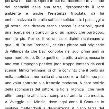
portava nel cuore. Opere in cui ha raccontato le vicende
dei contadini della sua terra, riproponendo il loro
ambiente e anche l’esistenza tribolata, da lui
emblematizzata fino alla sofferta solidarietà. I paesaggi e
gli scorci che ritraeva erano spesso “silenziosi”, quasi
una ricerca della tranquillità di un mondo che purtroppo
non c’è più. Per certi versi i suoi dipinti richiamano a
quelli di Bruno Franzoni , celebre pittore naif originario
di Villimpenta che Davi conobbe nei suoi primi anni di
sperimentazione. Sono quelli della pittura civile, messa in
atto con l’impegno poetico (non troppo lontano da certi
scenari filmici felliniani) di chi è convinto che il bello sia
nella quotidiana normalità di uno scorrere del tempo per
una volta sottratto alla frenesia moderna. A dare notizia
della scomparsa del pittore, la figlia Monica , che negli
ultimi tempi lo affiancava sempre durante le sue mostre.
A Valeggio sul Mincio, dove ogni anno il Comune lo
invitava mettendogli a disposizione il piano terra del