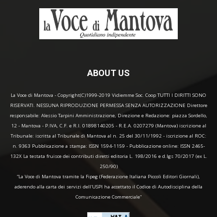
ABOUT US
La Voce di Mantova - Copyright(C)1999-2019 Vidiemme Soc. Coop TUTTI I DIRITTI SONO
RISERVATI. NESSUNA RIPRODUZIONE PERMESSA SENZA AUTORIZZAZIONE Direttore
responsabile: Alessio Tarpini Amministrazione, Direzione e Redazione: piazza Sordello,
12 - Mantova - P.IVA, C.F. e R.I. 01898140205 - R.E.A. 0207279 (Mantova) iscrizione al
Tribunale: iscritta al Tribunale di Mantova al n. 25 del 30/11/1992 - iscrizione al ROC:
n. 9363 Pubblicazione a stampa: ISSN 1594-1159 - Pubblicazione online: ISSN 2465-
132X La testata fruisce dei contributi diretti editoria L. 198/2016 e d.lgs 70/2017 (ex L.
250/90)
“La Voce di Mantova tramite la Fipeg (Federazione Italiana Piccoli Editori Giornali),
aderendo alla carta dei servizi dell'USPI ha accettato il Codice di Autodisciplina della
Comunicazione Commerciale"