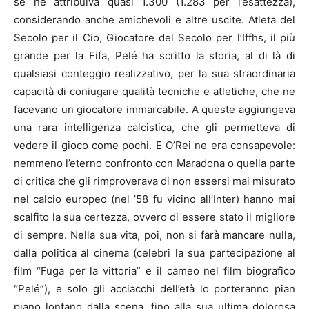
se ne attribuiva quasi 1.300 (1.283 per l’esattezza),
considerando anche amichevoli e altre uscite. Atleta del
Secolo per il Cio, Giocatore del Secolo per l’Iffhs, il più
grande per la Fifa, Pelé ha scritto la storia, al di là di
qualsiasi conteggio realizzativo, per la sua straordinaria
capacità di coniugare qualità tecniche e atletiche, che ne
facevano un giocatore immarcabile. A queste aggiungeva
una rara intelligenza calcistica, che gli permetteva di
vedere il gioco come pochi. E O’Rei ne era consapevole:
nemmeno l’eterno confronto con Maradona o quella parte
di critica che gli rimproverava di non essersi mai misurato
nel calcio europeo (nel ’58 fu vicino all’Inter) hanno mai
scalfito la sua certezza, ovvero di essere stato il migliore
di sempre. Nella sua vita, poi, non si farà mancare nulla,
dalla politica al cinema (celebri la sua partecipazione al
film “Fuga per la vittoria” e il cameo nel film biografico
“Pelé”), e solo gli acciacchi dell’età lo porteranno pian
piano lontano dalla scena, fino alla sua ultima dolorosa