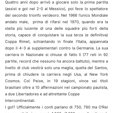
Quattro anni dopo arrivò a giocare solo la prima partita
(assist e gol nel 2-0 al Messico), poi fece lo spettatore
del secondo trionfo verdeoro. Nel 1966 l’unico Mondiale
andato male, prima di rifarsi nel 1970, quando era la
stella più lucente di una delle squadre più forti della
storia, capace di conquistare la sua terza (e definitiva)
Coppa Rimet, schiantando in finale l’Italia, appannata
dopo il 4-3 ai supplementari contro la Germania. La sua
carriera in Nazionale si chiuse di fatto lì (77 reti in 92
partite, record che nessuno ha ancora battuto), mentre a
livello di club vestirà solo una maglia, quella del Santos,
prima di chiudere la carriera negli Usa, al New York
Cosmos. Col Peixe, in 19 stagioni, vince sei titoli
brasiliani oltre a 10 affermazioni nel campionato paulista,
a due Libertadores e ad altrettante Coppe
Intercontinentali.
I gol? Ufficialmente i conti parlano di 750, 760 ma O’Rei