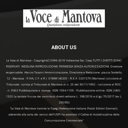
ABOUT US
La Voce di Mantova - Copyright(C)1999-2019 Vidiemme Soc. Coop TUTTI I DIRITTI SONO
RISERVATI. NESSUNA RIPRODUZIONE PERMESSA SENZA AUTORIZZAZIONE Direttore
responsabile: Alessio Tarpini Amministrazione, Direzione e Redazione: piazza Sordello,
12 - Mantova - P.IVA, C.F. e R.I. 01898140205 - R.E.A. 0207279 (Mantova) iscrizione al
Tribunale: iscritta al Tribunale di Mantova al n. 25 del 30/11/1992 - iscrizione al ROC:
n. 9363 Pubblicazione a stampa: ISSN 1594-1159 - Pubblicazione online: ISSN 2465-
132X La testata fruisce dei contributi diretti editoria L. 198/2016 e d.lgs 70/2017 (ex L.
250/90)
“La Voce di Mantova tramite la Fipeg (Federazione Italiana Piccoli Editori Giornali),
aderendo alla carta dei servizi dell'USPI ha accettato il Codice di Autodisciplina della
Comunicazione Commerciale"