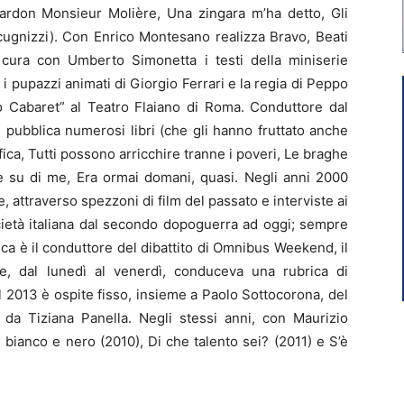
Pardon Monsieur Molière, Una zingara m’ha detto, Gli
cugnizzi). Con Enrico Montesano realizza Bravo, Beati
 cura con Umberto Simonetta i testi della miniserie
n i pupazzi animati di Giorgio Ferrari e la regia di Peppo
o Cabaret” al Teatro Flaiano di Roma. Conduttore dal
pubblica numerosi libri (che gli hanno fruttato anche
fica, Tutti possono arricchire tranne i poveri, Le braghe
e su di me, Era ormai domani, quasi. Negli anni 2000
attraverso spezzoni di film del passato e interviste ai
ocietà italiana dal secondo dopoguerra ad oggi; sempre
ica è il conduttore del dibattito di Omnibus Weekend, il
, dal lunedì al venerdì, conduceva una rubrica di
l 2013 è ospite fisso, insieme a Paolo Sottocorona, del
da Tiziana Panella. Negli stessi anni, con Maurizio
ianco e nero (2010), Di che talento sei? (2011) e S’è