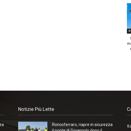
P
ma
Notizie Più Lette
C
zza
Roncoferraro, riapre in sicurezza
It
il ponte di Governolo dopo il