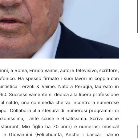
nni, a Roma, Enrico Vaime, autore televisivo, scrittore,
fonico. Ha spesso firmato i suoi lavori in coppia con
a artistica Terzoli & Vaime. Nato a Perugia, laureato in
960. Successivamente si dedica alla libera professione
i al caldo, una commedia che va incontro a numerose
empo. Collabora alla stesura di numerosi programmi di
nzonissima; Tante scuse e Risatissima. Scrive anche
Restaurant, Mio figlio ha 70 anni) e numerosi musical
nei e Giovannini (Felicibumta, Anche i bancari hanno