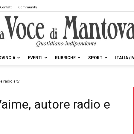
Contatti
Community
OVINCIA
EVENTI
RUBRICHE
SPORT
ITALIA /
la
e radio e tv
Vaime, autore radio e
Voce