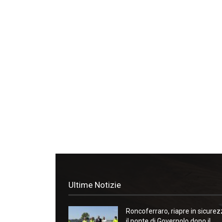
Ultime Notizie
Roncoferraro, riapre in sicure
il ponte di Governolo dopo il