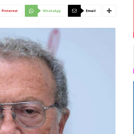
Di
Pinterest
WhatsApp
Email
Mantova