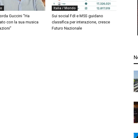
do
Italia / Mondo
corda Guccini “Ha
Sui social FdI e M5S guidano
to con la sua musica
classifica per interazione, cresce
azioni”
Futuro Nazionale
N