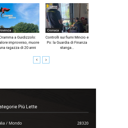
rovincia
Cronaca
Dramma a Guidizzolo:
Controlli sui fiumi Mincio e
lore improvviso, muore
Po: la Guardia di Finanza
una ragazza di 20 anni
stanga...
ategorie Più Lette
alia / Mondo
28320