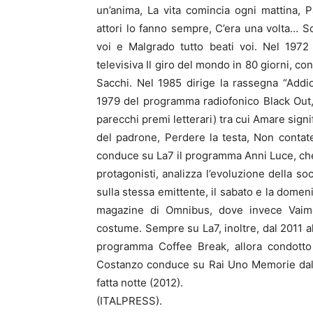
un’anima, La vita comincia ogni mattina, 
attori lo fanno sempre, C’era una volta… S
voi e Malgrado tutto beati voi. Nel 1972
televisiva Il giro del mondo in 80 giorni, co
Sacchi. Nel 1985 dirige la rassegna “Addi
1979 del programma radiofonico Black Out, 
parecchi premi letterari) tra cui Amare signi
del padrone, Perdere la testa, Non contat
conduce su La7 il programma Anni Luce, che, 
protagonisti, analizza l’evoluzione della s
sulla stessa emittente, il sabato e la domen
magazine di Omnibus, dove invece Vaime
costume. Sempre su La7, inoltre, dal 2011 a
programma Coffee Break, allora condotto 
Costanzo conduce su Rai Uno Memorie dal b
fatta notte (2012).
(ITALPRESS).