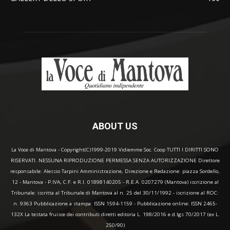
ABOUT US
La Voce di Mantova - Copyright(C)1999-2019 Vidiemme Soc. Coop TUTTI I DIRITTI SONO
RISERVATI. NESSUNA RIPRODUZIONE PERMESSA SENZA AUTORIZZAZIONE Direttore
responsabile: Alessio Tarpini Amministrazione, Direzione e Redazione: piazza Sordello,
12 - Mantova - P.IVA, C.F. e R.I. 01898140205 - R.E.A. 0207279 (Mantova) iscrizione al
Tribunale: iscritta al Tribunale di Mantova al n. 25 del 30/11/1992 - iscrizione al ROC:
n. 9363 Pubblicazione a stampa: ISSN 1594-1159 - Pubblicazione online: ISSN 2465-
132X La testata fruisce dei contributi diretti editoria L. 198/2016 e d.lgs 70/2017 (ex L.
250/90)