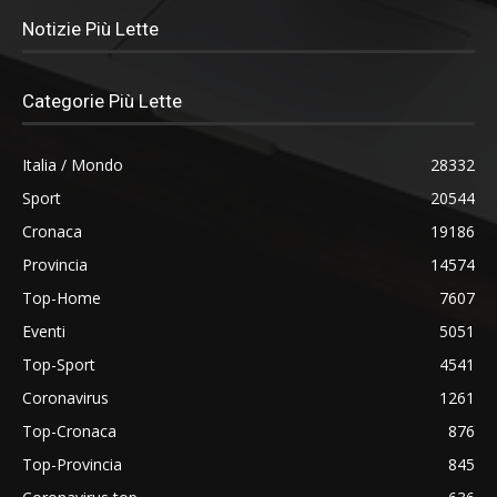
Notizie Più Lette
Categorie Più Lette
Italia / Mondo
28332
Sport
20544
Cronaca
19186
Provincia
14574
Top-Home
7607
Eventi
5051
Top-Sport
4541
Coronavirus
1261
Top-Cronaca
876
Top-Provincia
845