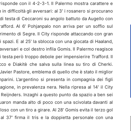
risponde con il 4-2-3-1. Il Palermo mostra carattere e
n difficoltà gli avversari: al 3′ i rosanero si procurano
di testa di Ceccaroni su angolo battuto da Augello con
rafford. Al 6′ Pohjanpalo non arriva per un soffio sul
rimento di Segre. Il City risponde attaccando con gran
i spazi. E al 25′ la sblocca con una giocata di Haaland,
 avversari e col destro infila Gomis. Il Palermo reagisce
i testa però troppo debole per impensierire Trafford. Il
co e Diakitè che salva sulla linea su tiro di Cherki.
 Javier Pastore, emblema di quello che è stato il miglior
parini. L’argentino si presenta in compagnia dei figli
ione, in prevalenza nera. Nella ripresa al 14′ il City
 Reijnders. Inzaghi a questo punto da spazio a ben sei
ouaron manda alto di poco con una scivolata davanti al
oso con un tiro a girare. Al 28′ Gomis evita il terzo gol
al 37′ firma il tris e la doppietta personale con una