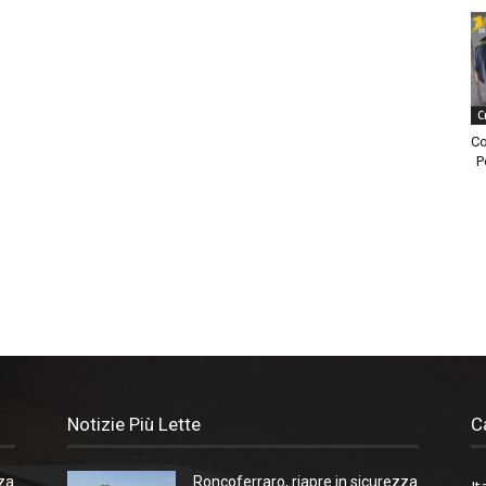
C
Co
P
Notizie Più Lette
C
zza
Roncoferraro, riapre in sicurezza