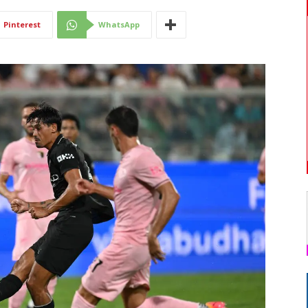
Di
Pinterest
WhatsApp
Mantova