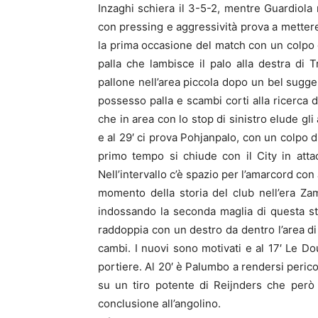
Inzaghi schiera il 3-5-2, mentre Guardiola 
con pressing e aggressività prova a mettere i
la prima occasione del match con un colpo 
palla che lambisce il palo alla destra di T
pallone nell’area piccola dopo un bel sugge
possesso palla e scambi corti alla ricerca d
che in area con lo stop di sinistro elude gli
e al 29′ ci prova Pohjanpalo, con un colpo d
primo tempo si chiude con il City in attac
Nell’intervallo c’è spazio per l’amarcord con
momento della storia del club nell’era Zam
indossando la seconda maglia di questa stag
raddoppia con un destro da dentro l’area di
cambi. I nuovi sono motivati e al 17′ Le D
portiere. Al 20′ è Palumbo a rendersi pericol
su un tiro potente di Reijnders che però 
conclusione all’angolino.