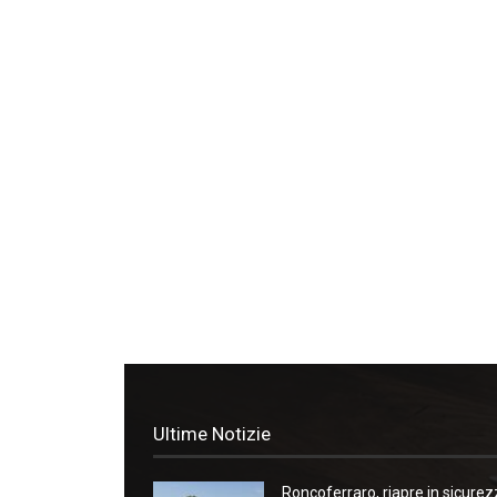
Ultime Notizie
Roncoferraro, riapre in sicure