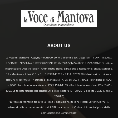
ABOUT US
La Voce di Mantova - Copyright(C)1999-2019 Vidiemme Soc. Coop TUTTI I DIRITTI SONO
RISERVATI. NESSUNA RIPRODUZIONE PERMESSA SENZA AUTORIZZAZIONE Direttore
responsabile: Alessio Tarpini Amministrazione, Direzione e Redazione: piazza Sordello,
12 - Mantova - P.IVA, C.F. e R.I. 01898140205 - R.E.A. 0207279 (Mantova) iscrizione al
Tribunale: iscritta al Tribunale di Mantova al n. 25 del 30/11/1992 - iscrizione al ROC:
n. 9363 Pubblicazione a stampa: ISSN 1594-1159 - Pubblicazione online: ISSN 2465-
132X La testata fruisce dei contributi diretti editoria L. 198/2016 e d.lgs 70/2017 (ex L.
250/90)
“La Voce di Mantova tramite la Fipeg (Federazione Italiana Piccoli Editori Giornali),
aderendo alla carta dei servizi dell'USPI ha accettato il Codice di Autodisciplina della
Comunicazione Commerciale"