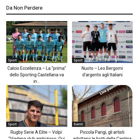
Da Non Perdere
Sport
Sport
Calcio Eccellenza – La “prima”
Nuoto – Leo Bergomi
dello Sporting Castellana va
d’argento agli Italiani
in...
Sport
Eventi
Rugby Serie A Elite – Volpi:
Piccola Parigi, gli artisti
“Viadana club ambizioso. Qui
adottano le botti della Cantina