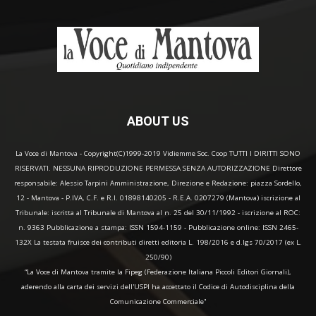
ABOUT US
La Voce di Mantova - Copyright(C)1999-2019 Vidiemme Soc. Coop TUTTI I DIRITTI SONO
RISERVATI. NESSUNA RIPRODUZIONE PERMESSA SENZA AUTORIZZAZIONE Direttore
responsabile: Alessio Tarpini Amministrazione, Direzione e Redazione: piazza Sordello,
12 - Mantova - P.IVA, C.F. e R.I. 01898140205 - R.E.A. 0207279 (Mantova) iscrizione al
Tribunale: iscritta al Tribunale di Mantova al n. 25 del 30/11/1992 - iscrizione al ROC:
n. 9363 Pubblicazione a stampa: ISSN 1594-1159 - Pubblicazione online: ISSN 2465-
132X La testata fruisce dei contributi diretti editoria L. 198/2016 e d.lgs 70/2017 (ex L.
250/90)
“La Voce di Mantova tramite la Fipeg (Federazione Italiana Piccoli Editori Giornali),
aderendo alla carta dei servizi dell'USPI ha accettato il Codice di Autodisciplina della
Comunicazione Commerciale"