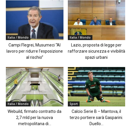
Italia / Mondo
Italia / Mondo
Campi Flegrei, Musumeci “Al
Lazio, proposta di legge per
lavoro per ridurre l’esposizione
rafforzare sicurezza e vivibilità
al rischio”
spazi urbani
Italia / Mondo
Sport
Webuild, firmato contratto da
Calcio Serie B – Mantova, il
2,7 mld per la nuova
terzo portiere sarà Gasparini.
metropolitana di...
Duello...