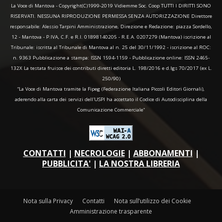
La Voce di Mantova - Copyright(C)1999-2019 Vidiemme Soc. Coop TUTTI I DIRITTI SONO
RISERVATI. NESSUNA RIPRODUZIONE PERMESSA SENZA AUTORIZZAZIONE Direttore
responsabile: Alessio Tarpini Amministrazione, Direzione e Redazione: piazza Sordello,
12 - Mantova - P.IVA, C.F. e R.I. 01898140205 - R.E.A. 0207279 (Mantova) iscrizione al
Tribunale: iscritta al Tribunale di Mantova al n. 25 del 30/11/1992 - iscrizione al ROC:
n. 9363 Pubblicazione a stampa: ISSN 1594-1159 - Pubblicazione online: ISSN 2465-
132X La testata fruisce dei contributi diretti editoria L. 198/2016 e d.lgs 70/2017 (ex L.
250/90)
“La Voce di Mantova tramite la Fipeg (Federazione Italiana Piccoli Editori Giornali),
aderendo alla carta dei servizi dell'USPI ha accettato il Codice di Autodisciplina della
Comunicazione Commerciale"
CONTATTI
|
NECROLOGIE
|
ABBONAMENTI
|
PUBBLICITA'
|
LA NOSTRA LIBRERIA
Nota sulla Privacy
Contatti
Nota sull’utilizzo dei Cookie
Amministrazione trasparente