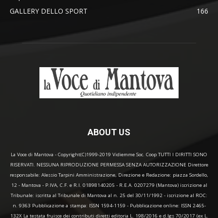
GALLERY DELLO SPORT
166
ABOUT US
La Voce di Mantova - Copyright(C)1999-2019 Vidiemme Soc. Coop TUTTI I DIRITTI SONO
RISERVATI. NESSUNA RIPRODUZIONE PERMESSA SENZA AUTORIZZAZIONE Direttore
responsabile: Alessio Tarpini Amministrazione, Direzione e Redazione: piazza Sordello,
12 - Mantova - P.IVA, C.F. e R.I. 01898140205 - R.E.A. 0207279 (Mantova) iscrizione al
Tribunale: iscritta al Tribunale di Mantova al n. 25 del 30/11/1992 - iscrizione al ROC:
n. 9363 Pubblicazione a stampa: ISSN 1594-1159 - Pubblicazione online: ISSN 2465-
132X La testata fruisce dei contributi diretti editoria L. 198/2016 e d.lgs 70/2017 (ex L.