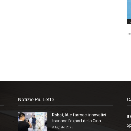
I
co
Notizie Più Lette
C
Robot, IA e farmaci innovativi
It
trainano l’export della Cina
Sp
8 Agosto 2026