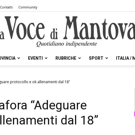
Contatti
Community
OVINCIA
EVENTI
RUBRICHE
SPORT
ITALIA /
la
uare protocollo e ok allenamenti dal 18”
afora “Adeguare
Voce
llenamenti dal 18”