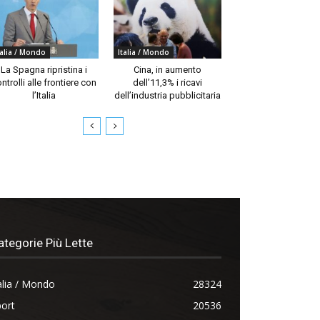
talia / Mondo
Italia / Mondo
La Spagna ripristina i
Cina, in aumento
ntrolli alle frontiere con
dell’11,3% i ricavi
l’Italia
dell’industria pubblicitaria
ategorie Più Lette
alia / Mondo
28324
ort
20536