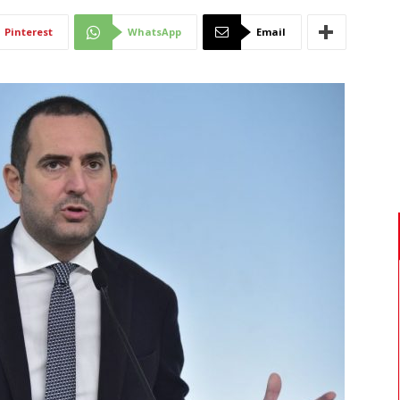
Di
Pinterest
WhatsApp
Email
Mantova