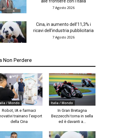
alle frontiere con l’Italia
7 Agosto 2026
Cina, in aumento dell’11,3% i
ricavi dell’industria pubblicitaria
7 Agosto 2026
a Non Perdere
talia / Mondo
Italia / Mondo
Robot, IA e farmaci
In Gran Bretagna
novativi trainano l’export
Bezzecchi torna in sella
della Cina
ed è davanti a...