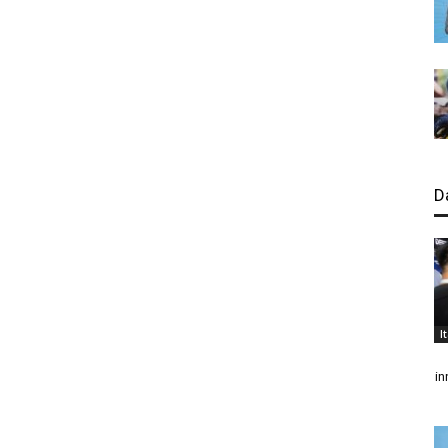
D
I
in