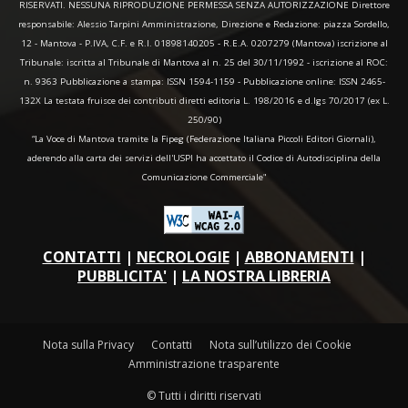
RISERVATI. NESSUNA RIPRODUZIONE PERMESSA SENZA AUTORIZZAZIONE Direttore
responsabile: Alessio Tarpini Amministrazione, Direzione e Redazione: piazza Sordello,
12 - Mantova - P.IVA, C.F. e R.I. 01898140205 - R.E.A. 0207279 (Mantova) iscrizione al
Tribunale: iscritta al Tribunale di Mantova al n. 25 del 30/11/1992 - iscrizione al ROC:
n. 9363 Pubblicazione a stampa: ISSN 1594-1159 - Pubblicazione online: ISSN 2465-
132X La testata fruisce dei contributi diretti editoria L. 198/2016 e d.lgs 70/2017 (ex L.
250/90)
“La Voce di Mantova tramite la Fipeg (Federazione Italiana Piccoli Editori Giornali),
aderendo alla carta dei servizi dell'USPI ha accettato il Codice di Autodisciplina della
Comunicazione Commerciale"
CONTATTI
|
NECROLOGIE
|
ABBONAMENTI
|
PUBBLICITA'
|
LA NOSTRA LIBRERIA
Nota sulla Privacy
Contatti
Nota sull’utilizzo dei Cookie
Amministrazione trasparente
© Tutti i diritti riservati