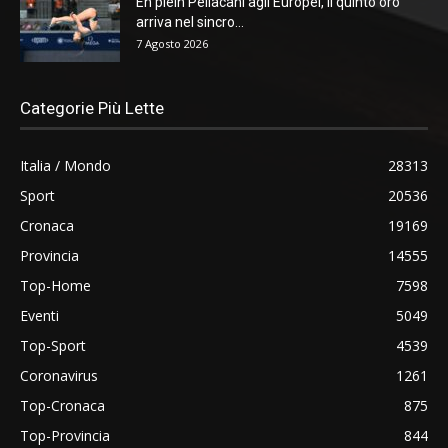
En plein Pellacani agli Europei, il quinto oro
arriva nel sincro...
7 Agosto 2026
Categorie Più Lette
Italia / Mondo
28313
Sport
20536
Cronaca
19169
Provincia
14555
Top-Home
7598
Eventi
5049
Top-Sport
4539
Coronavirus
1261
Top-Cronaca
875
Top-Provincia
844