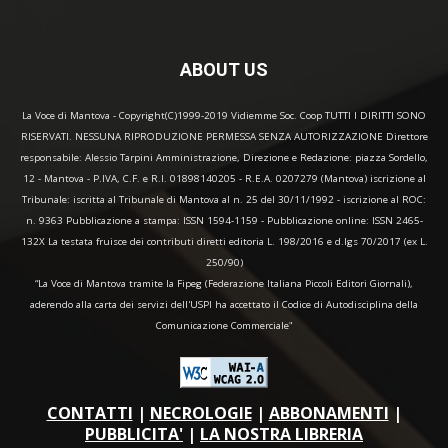
ABOUT US
La Voce di Mantova - Copyright(C)1999-2019 Vidiemme Soc. Coop TUTTI I DIRITTI SONO
RISERVATI. NESSUNA RIPRODUZIONE PERMESSA SENZA AUTORIZZAZIONE Direttore
responsabile: Alessio Tarpini Amministrazione, Direzione e Redazione: piazza Sordello,
12 - Mantova - P.IVA, C.F. e R.I. 01898140205 - R.E.A. 0207279 (Mantova) iscrizione al
Tribunale: iscritta al Tribunale di Mantova al n. 25 del 30/11/1992 - iscrizione al ROC:
n. 9363 Pubblicazione a stampa: ISSN 1594-1159 - Pubblicazione online: ISSN 2465-
132X La testata fruisce dei contributi diretti editoria L. 198/2016 e d.lgs 70/2017 (ex L.
250/90)
“La Voce di Mantova tramite la Fipeg (Federazione Italiana Piccoli Editori Giornali),
aderendo alla carta dei servizi dell'USPI ha accettato il Codice di Autodisciplina della
Comunicazione Commerciale"
CONTATTI
|
NECROLOGIE
|
ABBONAMENTI
|
PUBBLICITA'
|
LA NOSTRA LIBRERIA