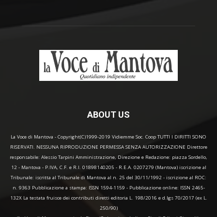
ABOUT US
La Voce di Mantova - Copyright(C)1999-2019 Vidiemme Soc. Coop TUTTI I DIRITTI SONO
RISERVATI. NESSUNA RIPRODUZIONE PERMESSA SENZA AUTORIZZAZIONE Direttore
responsabile: Alessio Tarpini Amministrazione, Direzione e Redazione: piazza Sordello,
12 - Mantova - P.IVA, C.F. e R.I. 01898140205 - R.E.A. 0207279 (Mantova) iscrizione al
Tribunale: iscritta al Tribunale di Mantova al n. 25 del 30/11/1992 - iscrizione al ROC:
n. 9363 Pubblicazione a stampa: ISSN 1594-1159 - Pubblicazione online: ISSN 2465-
132X La testata fruisce dei contributi diretti editoria L. 198/2016 e d.lgs 70/2017 (ex L.
250/90)