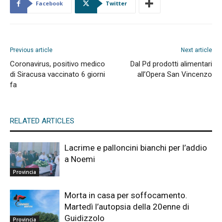
Facebook
Twitter
Previous article
Next article
Coronavirus, positivo medico
Dal Pd prodotti alimentari
di Siracusa vaccinato 6 giorni
all’Opera San Vincenzo
fa
RELATED ARTICLES
Lacrime e palloncini bianchi per l’addio
a Noemi
Provincia
Morta in casa per soffocamento.
Martedì l’autopsia della 20enne di
Guidizzolo
Provincia