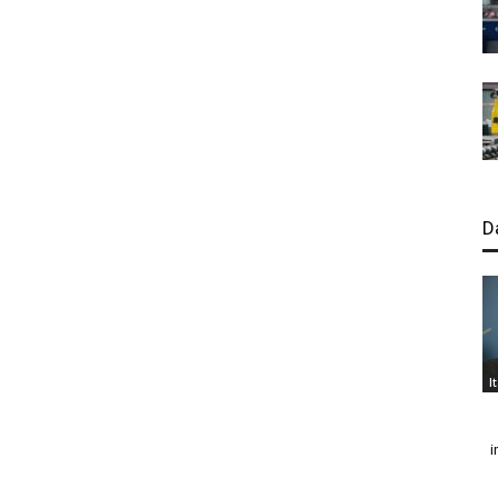
D
I
i