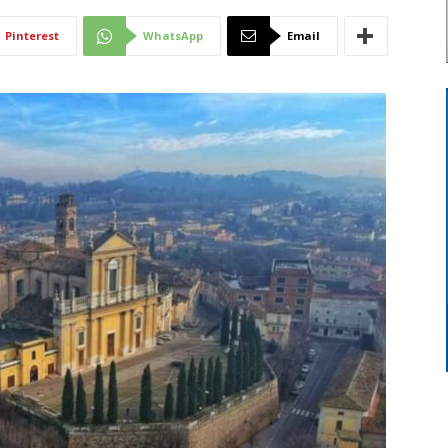
Di
Pinterest
WhatsApp
Email
Mantova