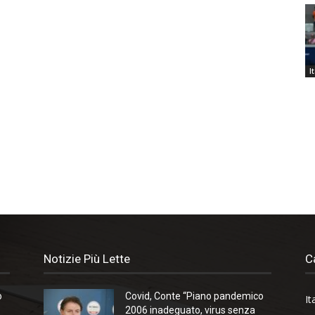
I
Notizie Più Lette
C
o
Covid, Conte “Piano pandemico
It
2006 inadeguato, virus senza