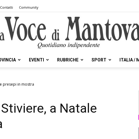
Contatti
Community
OVINCIA
EVENTI
RUBRICHE
SPORT
ITALIA /
la
ale presepi in mostra
 Stiviere, a Natale
Voce
a