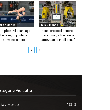
talia / Mondo
Italia / Mondo
En plein Pellacani agli
Cina, cresce il settore
Europei, il quinto oro
macchinari, a trainare le
arriva nel sincro...
“attrezzature intelligenti”
ategorie Più Lette
alia / Mondo
28313