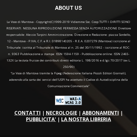
ABOUT US
La Voce di Mantova - Copyright(C)1999-2019 Vidiemme Soc. Coop TUTTI I DIRITTI SONO
RISERVATI. NESSUNA RIPRODUZIONE PERMESSA SENZA AUTORIZZAZIONE Direttore
responsabile: Alessio Tarpini Amministrazione, Direzione e Redazione: piazza Sordello,
12 - Mantova - P.IVA, C.F. e R.I. 01898140205 - R.E.A. 0207279 (Mantova) iscrizione al
Tribunale: iscritta al Tribunale di Mantova al n. 25 del 30/11/1992 - iscrizione al ROC:
n. 9363 Pubblicazione a stampa: ISSN 1594-1159 - Pubblicazione online: ISSN 2465-
132X La testata fruisce dei contributi diretti editoria L. 198/2016 e d.lgs 70/2017 (ex L.
250/90)
“La Voce di Mantova tramite la Fipeg (Federazione Italiana Piccoli Editori Giornali),
aderendo alla carta dei servizi dell'USPI ha accettato il Codice di Autodisciplina della
Comunicazione Commerciale"
CONTATTI
|
NECROLOGIE
|
ABBONAMENTI
|
PUBBLICITA'
|
LA NOSTRA LIBRERIA