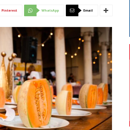
Di
Pinterest
WhatsApp
Email
Mantova