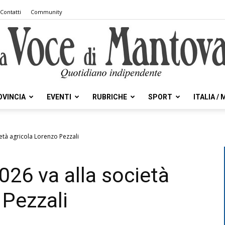
Contatti
Community
OVINCIA
EVENTI
RUBRICHE
SPORT
ITALIA /
la
ietà agricola Lorenzo Pezzali
026 va alla società
Voce
 Pezzali