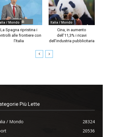
talia / Mondo
Italia / Mondo
La Spagna ripristina i
Cina, in aumento
ntrolli alle frontiere con
dell’11,3% i ricavi
l’Italia
dell’industria pubblicitaria
ategorie Più Lette
alia / Mondo
28324
ort
20536