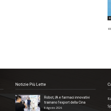
I
co
Notizie Più Lette
C
Robot, IA e farmaci innovativi
It
trainano l’export della Cina
Sp
8 Agosto 2026