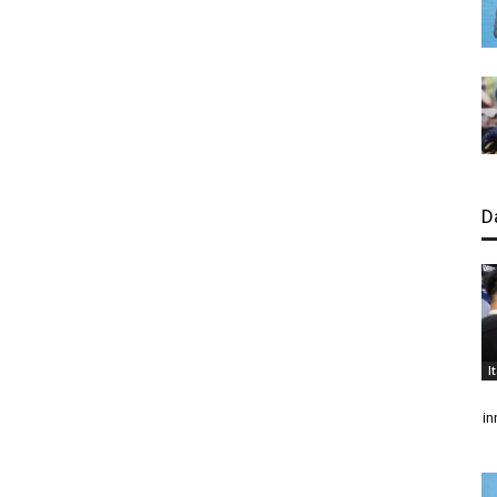
D
I
in