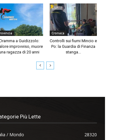
rovincia
Cronaca
Dramma a Guidizzolo:
Controlli sui fiumi Mincio e
lore improvviso, muore
Po: la Guardia di Finanza
una ragazza di 20 anni
stanga...
ategorie Più Lette
alia / Mondo
28320