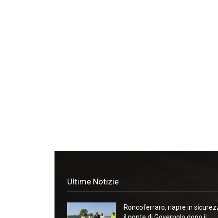
Ultime Notizie
Roncoferraro, riapre in sicure
il ponte di Governolo dopo il