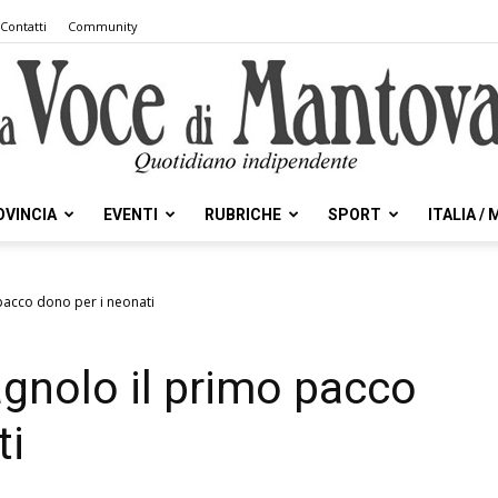
Contatti
Community
OVINCIA
EVENTI
RUBRICHE
SPORT
ITALIA /
la
 pacco dono per i neonati
agnolo il primo pacco
Voce
ti