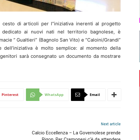
sto di articoli per l’’iniziativa inerenti al progetto
 dedicato ai nuovi nati nel territorio bagnolese, è
rmacie “ Gualtieri” (Bagnolo San Vito) e “Caloini/Grandi”
e dell’iniziativa è molto semplice: al momento della
neo genitori sarà consegnato un documento da mostrare
Pinterest
WhatsApp
Email
Next article
Calcio Eccellenza – La Governolese prende
Rigon. Per Cremonesi c’è da attendere