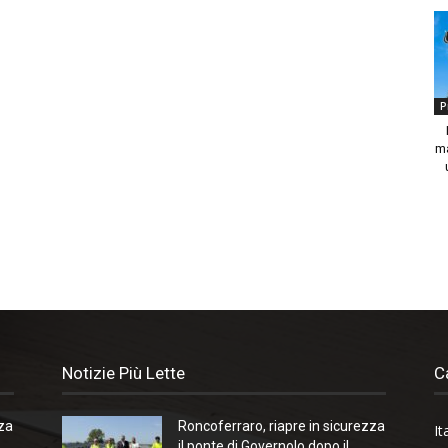
P
ma
Notizie Più Lette
C
zza
Roncoferraro, riapre in sicurezza
It
il ponte di Governolo dopo il