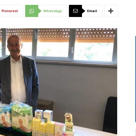
Di
Pinterest
WhatsApp
Email
Mantova