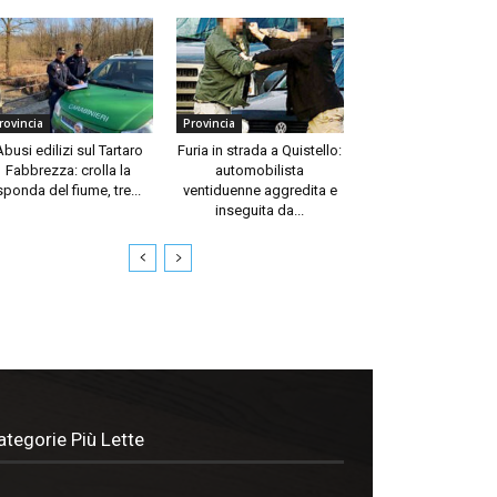
rovincia
Provincia
Abusi edilizi sul Tartaro
Furia in strada a Quistello:
Fabbrezza: crolla la
automobilista
sponda del fiume, tre...
ventiduenne aggredita e
inseguita da...
ategorie Più Lette