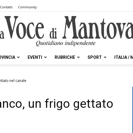
Contatti
Community
OVINCIA
EVENTI
RUBRICHE
SPORT
ITALIA /
la
ettato nel canale
ranco, un frigo gettato
Voce