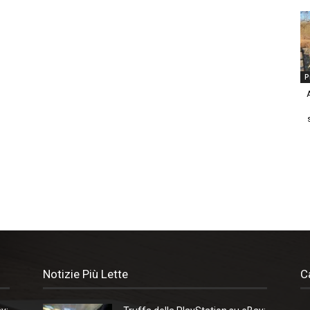
P
Notizie Più Lette
C