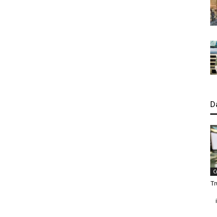
D
C
Tr