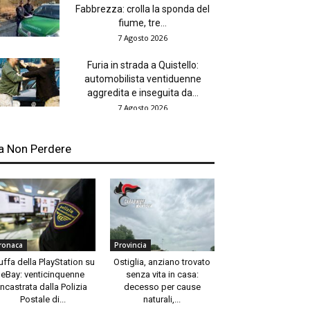
Fabbrezza: crolla la sponda del
fiume, tre...
7 Agosto 2026
Furia in strada a Quistello:
automobilista ventiduenne
aggredita e inseguita da...
7 Agosto 2026
a Non Perdere
ronaca
Provincia
uffa della PlayStation su
Ostiglia, anziano trovato
eBay: venticinquenne
senza vita in casa:
incastrata dalla Polizia
decesso per cause
Postale di...
naturali,...