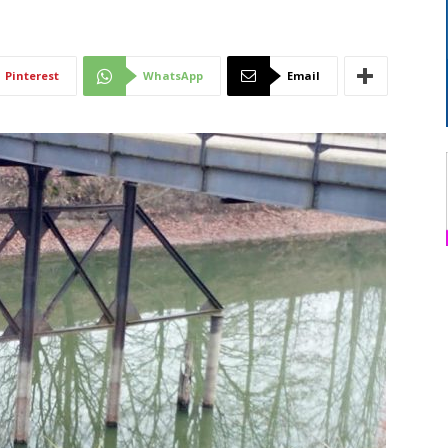
Di
Pinterest
WhatsApp
Email
Mantova