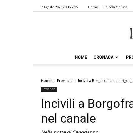
7 Agosto 2026 - 13:27:15
Home
Edicola OnLine
HOME
CRONACA
PR
Home
Provincia
Incivili a Borgofranco, un frigo g
Provincia
Incivili a Borgof
nel canale
Nella notte di Capodanno